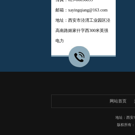
邮箱：xayingqiang@163.com
地址：西安市泾渭工业园区泾
高南路姬家什字西300米英强
电力
网站首页
地址：西安市
版权所有：