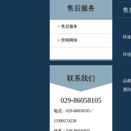
售后服务
售
> 售后服务
陕
快速
> 营销网络
英
环境
可
产
联系我们
品都
遇到
029-86058105
快
电话：029-86058105 /
如
13389274238
传真：029-86036855